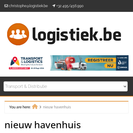
Skip
christophe@logistiek.be
+32 495/456.990
to
content
You are here:
nieuw havenhuis
Home
nieuw havenhuis