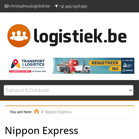
Skip
christophe@logistiek.be
+32 495/456.990
to
content
You are here:
Nippon Express
Home
Nippon Express