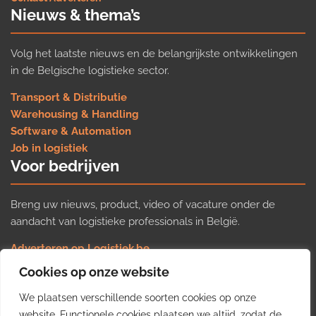
Nieuws & thema’s
Volg het laatste nieuws en de belangrijkste ontwikkelingen
in de Belgische logistieke sector.
Transport & Distributie
Warehousing & Handling
Software & Automation
Job in logistiek
Voor bedrijven
Breng uw nieuws, product, video of vacature onder de
aandacht van logistieke professionals in België.
Adverteren op Logistiek.be
Nieuws insturen
Cookies op onze website
Uw video op Logistiek.TV
We plaatsen verschillende soorten cookies op onze
Job plaatsen
website. Functionele cookies plaatsen we altijd, zodat de