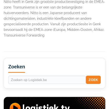
Nitto heeft in Genk zijn grootste productievestiging in de EMEA-
zone. Transuniverse is er een van de belangrijkste
huisvervoerders. Nitto is een Japanse producent van
dichtingsmaterialen, industriële kleefbanden en andere
gespecialiseerde producten. Vanuit zijn productiesite in Genk
bevoorraadt hij de EMEA-zone (Europa, Midden-Oosten, Afrika).
Transuniverse Forwarding
Secondary
Sidebar
Zoeken
ZOEK