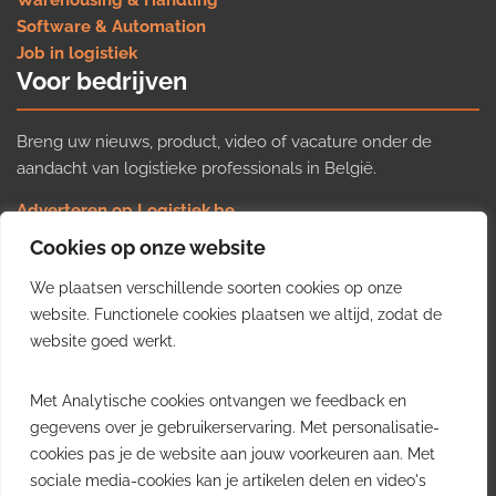
Warehousing & Handling
Software & Automation
Job in logistiek
Voor bedrijven
Breng uw nieuws, product, video of vacature onder de
aandacht van logistieke professionals in België.
Adverteren op Logistiek.be
Nieuws insturen
Cookies op onze website
Uw video op Logistiek.TV
We plaatsen verschillende soorten cookies op onze
Job plaatsen
Gratis wekelijkse update
website. Functionele cookies plaatsen we altijd, zodat de
website goed werkt.
Ontvang elke week het belangrijkste nieuws, trends en
Met Analytische cookies ontvangen we feedback en
inzichten uit de Belgische logistieke sector in uw inbox.
gegevens over je gebruikerservaring. Met personalisatie-
cookies pas je de website aan jouw voorkeuren aan. Met
Ontvang je gratis
sociale media-cookies kan je artikelen delen en video's
wekelijkse update