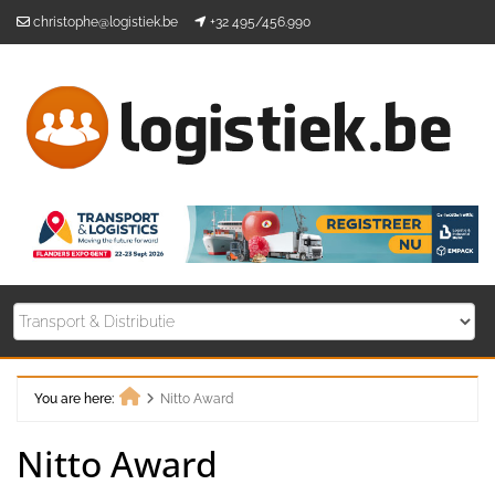
Skip
christophe@logistiek.be
+32 495/456.990
to
content
You are here:
Nitto Award
Home
Nitto Award