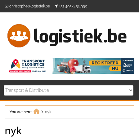
Skip
christophe@logistiek.be
+32 495/456.990
to
content
You are here:
nyk
Home
nyk