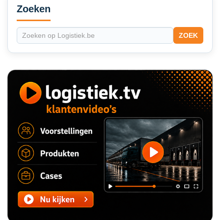
Sidebar
Zoeken
ZOEK