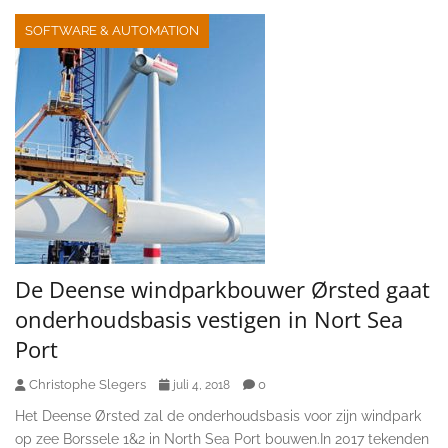
SOFTWARE & AUTOMATION
De Deense windparkbouwer Ørsted gaat
onderhoudsbasis vestigen in Nort Sea
Port
Christophe Slegers
0
juli 4, 2018
Het Deense Ørsted zal de onderhoudsbasis voor zijn windpark
op zee Borssele 1&2 in North Sea Port bouwen.In 2017 tekenden