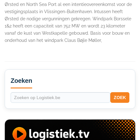
Ørsted en North Sea Port al een intentieovereenkomst voor de
vestigingsplaats in Vlissingen-Buitenhaven. Intussen heeft
Ørsted de nodige vergunningen gekregen. Windpark Borssele
1&2 heeft een capaciteit van 752 MW en wordt 23 kilometer
vanaf de kust van Westkapelle gebouwd. Basis voor bouw en
onderhoud van het windpark Claus Bøjle Møller,
Secondary
Sidebar
Zoeken
ZOEK