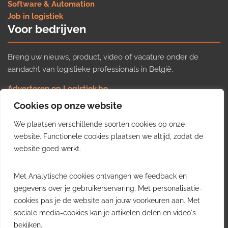
Software & Automation
Job in logistiek
Voor bedrijven
Breng uw nieuws, product, video of vacature onder de
aandacht van logistieke professionals in België.
Adverteren op Logistiek.be
Nieuws insturen
Cookies op onze website
Uw video op Logistiek.TV
We plaatsen verschillende soorten cookies op onze
Job plaatsen
Gratis wekelijkse update
website. Functionele cookies plaatsen we altijd, zodat de
website goed werkt.
Ontvang elke week het belangrijkste nieuws, trends en
Met Analytische cookies ontvangen we feedback en
inzichten uit de Belgische logistieke sector in uw inbox.
gegevens over je gebruikerservaring. Met personalisatie-
cookies pas je de website aan jouw voorkeuren aan. Met
Ontvang je gratis
sociale media-cookies kan je artikelen delen en video's
wekelijkse update
bekijken.