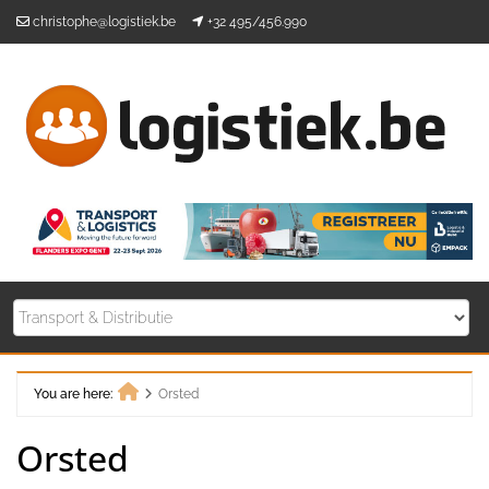
Skip
christophe@logistiek.be
+32 495/456.990
to
content
You are here:
Orsted
Home
Orsted