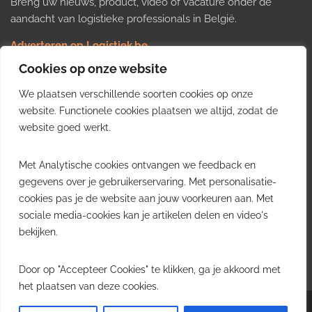
Breng uw nieuws, product, video of vacature onder de
aandacht van logistieke professionals in België.
Adverteren op Logistiek.be
Nieuws insturen
Cookies op onze website
Uw video op Logistiek.TV
We plaatsen verschillende soorten cookies op onze
Job plaatsen
Gratis wekelijkse update
website. Functionele cookies plaatsen we altijd, zodat de
website goed werkt.
Ontvang elke week het belangrijkste nieuws, trends en
Met Analytische cookies ontvangen we feedback en
inzichten uit de Belgische logistieke sector in uw inbox.
gegevens over je gebruikerservaring. Met personalisatie-
cookies pas je de website aan jouw voorkeuren aan. Met
Ontvang je gratis
sociale media-cookies kan je artikelen delen en video's
wekelijkse update
bekijken.
Gratis. Eén e-mail per week.
Uitschrijven kan altijd.
Door op "Accepteer Cookies" te klikken, ga je akkoord met
het plaatsen van deze cookies.