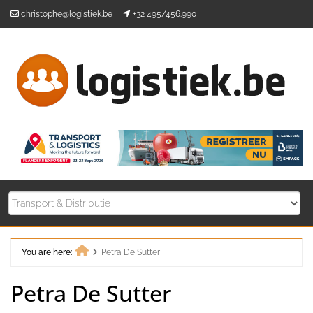
Skip
christophe@logistiek.be
+32 495/456.990
to
content
You are here:
Petra De Sutter
Home
Petra De Sutter