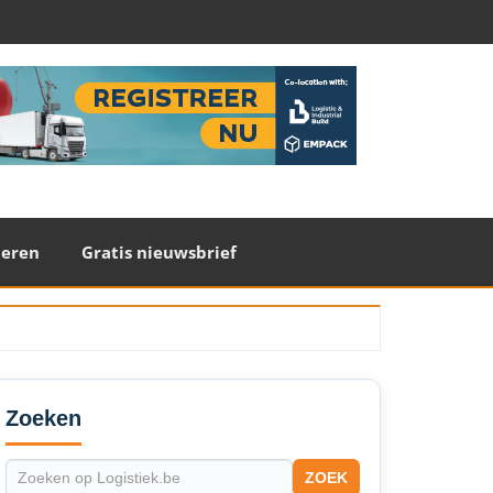
teren
Gratis nieuwsbrief
econdary
idebar
Zoeken
ZOEK