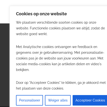
Cookies op onze website
We plaatsen verschillende soorten cookies op onze
website. Functionele cookies plaatsen we altijd, zodat de
Logistiek.be
Nieu
website goed werkt.
Logistiek.be brengt dagelijks nieuws,
Volg he
Met Analytische cookies ontvangen we feedback en
trends en praktijkverhalen over
belangr
gegevens over je gebruikerservaring. Met personalisatie-
transport, warehousing, supply chain
Belgisch
cookies pas je de website aan jouw voorkeuren aan. Met
en automatisering in België.
sociale media-cookies kan je artikelen delen en video's
Transpo
bekijken.
Voor logistieke professionals,
Wareho
beslissers en bedrijven die de sector
Softwa
Door op "Accepteer Cookies" te klikken, ga je akkoord met
willen volgen.
Job in 
het plaatsen van deze cookies.
Contact
·
Adverteren
Personaliseer
Weiger alles
Accepteer Cookies