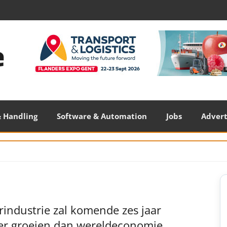
 Handling
Software & Automation
Jobs
Adver
S
S
industrie zal komende zes jaar
ler groeien dan wereldeconomie