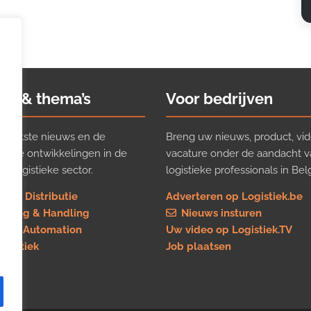
ws & thema’s
Voor bedrijven
t laatste nieuws en de
Breng uw nieuws, product, vid
ijkste ontwikkelingen in de
vacature onder de aandacht 
e logistieke sector.
logistieke professionals in Belg
rt & Distributie
Adverteren op Logistiek.be
using & Handling
Nieuws insturen
re & Automation
Uw video op Logistiek.TV
logistiek
Job plaatsen