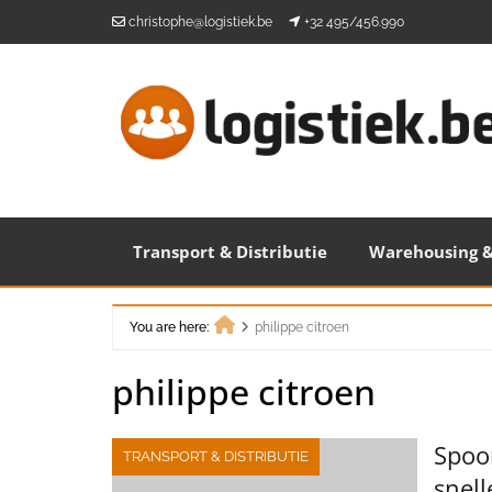
Skip
christophe@logistiek.be
+32 495/456.990
to
content
Transport & Distributie
Warehousing &
You are here:
philippe citroen
Home
philippe citroen
Spoor
TRANSPORT & DISTRIBUTIE
snel