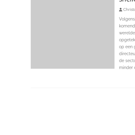
Christ
Volgens
komende
wereldec
opgetek
op een g
directe
de secto
minder 