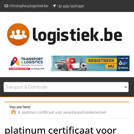
Skip
christophe@logistiek.be
+32 495/456.990
to
content
You are here:
platinum certificaat voor verantwoord ondernemen
Home
platinum certificaat voor