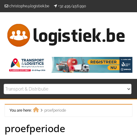
Skip
christophe@logistiek.be
+32 495/456.990
to
content
You are here:
proefperiode
Home
proefperiode