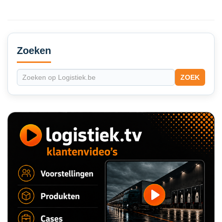
Secondary
Sidebar
Zoeken
ZOEK