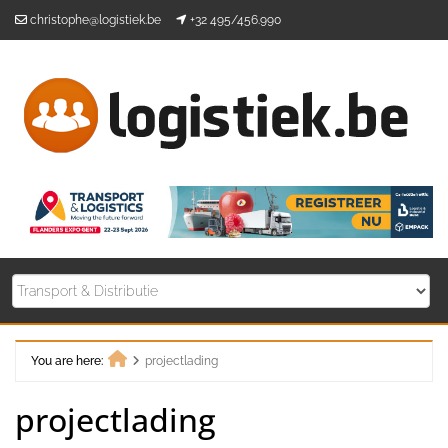
Skip
christophe@logistiek.be
+32 495/456.990
to
content
You are here:
projectlading
Home
projectlading