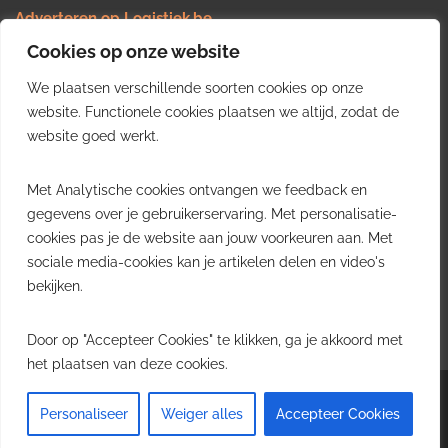
Adverteren op Logistiek.be
Nieuws insturen
Cookies op onze website
Uw video op Logistiek.TV
We plaatsen verschillende soorten cookies op onze
Job plaatsen
Gratis wekelijkse update
website. Functionele cookies plaatsen we altijd, zodat de
website goed werkt.
Ontvang elke week het belangrijkste nieuws, trends en
Met Analytische cookies ontvangen we feedback en
inzichten uit de Belgische logistieke sector in uw inbox.
gegevens over je gebruikerservaring. Met personalisatie-
cookies pas je de website aan jouw voorkeuren aan. Met
Ontvang je gratis
sociale media-cookies kan je artikelen delen en video's
wekelijkse update
bekijken.
Gratis. Eén e-mail per week.
Uitschrijven kan altijd.
Door op "Accepteer Cookies" te klikken, ga je akkoord met
het plaatsen van deze cookies.
Copyright © 2026
Logistiek.be
. All rights reserved.Theme:
Envince
by ThemeGrill.
Personaliseer
Weiger alles
Accepteer Cookies
Powered by
WordPress