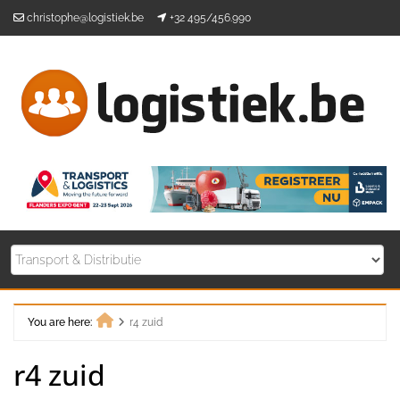
Skip
christophe@logistiek.be
+32 495/456.990
to
content
You are here:
r4 zuid
Home
r4 zuid