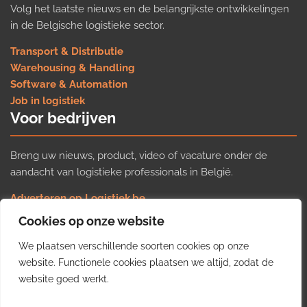
Volg het laatste nieuws en de belangrijkste ontwikkelingen
in de Belgische logistieke sector.
Transport & Distributie
Warehousing & Handling
Software & Automation
Job in logistiek
Voor bedrijven
Breng uw nieuws, product, video of vacature onder de
aandacht van logistieke professionals in België.
Adverteren op Logistiek.be
Nieuws insturen
Cookies op onze website
Uw video op Logistiek.TV
We plaatsen verschillende soorten cookies op onze
Job plaatsen
Gratis wekelijkse update
website. Functionele cookies plaatsen we altijd, zodat de
website goed werkt.
Ontvang elke week het belangrijkste nieuws, trends en