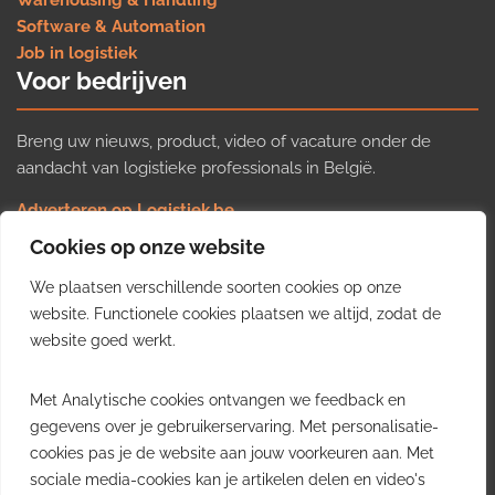
Warehousing & Handling
Software & Automation
Job in logistiek
Voor bedrijven
Breng uw nieuws, product, video of vacature onder de
aandacht van logistieke professionals in België.
Adverteren op Logistiek.be
Nieuws insturen
Cookies op onze website
Uw video op Logistiek.TV
We plaatsen verschillende soorten cookies op onze
Job plaatsen
Gratis wekelijkse update
website. Functionele cookies plaatsen we altijd, zodat de
website goed werkt.
Ontvang elke week het belangrijkste nieuws, trends en
Met Analytische cookies ontvangen we feedback en
inzichten uit de Belgische logistieke sector in uw inbox.
gegevens over je gebruikerservaring. Met personalisatie-
cookies pas je de website aan jouw voorkeuren aan. Met
Ontvang je gratis
sociale media-cookies kan je artikelen delen en video's
wekelijkse update