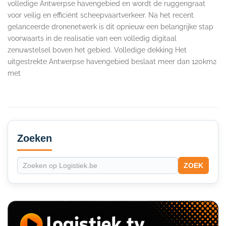
volledige Antwerpse havengebied en wordt de ruggengraat
voor veilig en efficiënt scheepvaartverkeer. Na het recent
gelanceerde dronenetwerk is dit opnieuw een belangrijke stap
voorwaarts in de realisatie van een volledig digitaal
zenuwstelsel boven het gebied. Volledige dekking Het
uitgestrekte Antwerpse havengebied beslaat meer dan 120km2
met
Secondary
Sidebar
Zoeken
ZOEK