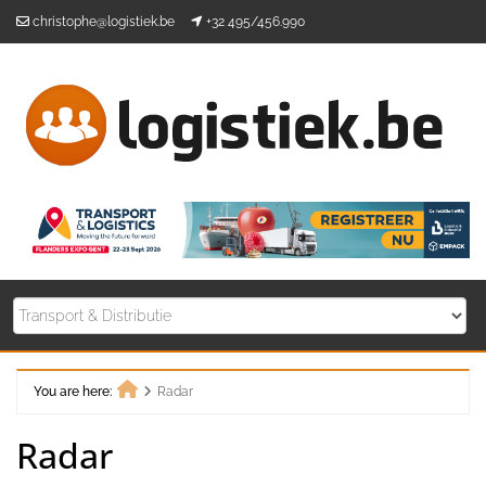
Skip
christophe@logistiek.be
+32 495/456.990
to
content
You are here:
Radar
Home
Radar