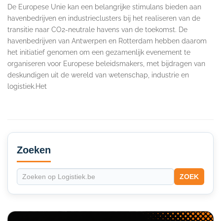
De Europese Unie kan een belangrijke stimulans bieden aan
havenbedrijven en industrieclusters bij het realiseren van de
transitie naar CO2-neutrale havens van de toekomst. De
havenbedrijven van Antwerpen en Rotterdam hebben daarom
het initiatief genomen om een gezamenlijk evenement te
organiseren voor Europese beleidsmakers, met bijdragen van
deskundigen uit de wereld van wetenschap, industrie en
logistiek.Het
Secondary
Sidebar
Zoeken
ZOEK