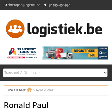
Skip
christophe@logistiek.be
+32 495/456.990
to
content
You are here:
Ronald Paul
Home
Ronald Paul