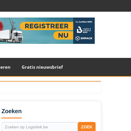
teren
Gratis nieuwsbrief
econdary
idebar
Zoeken
ZOEK