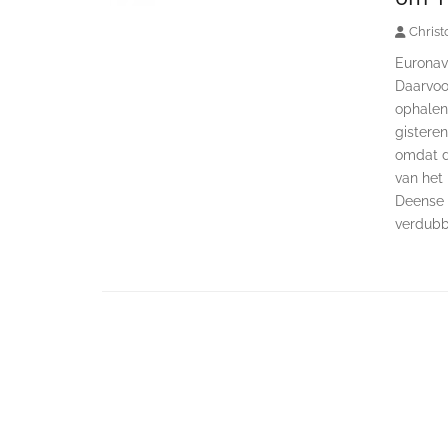
Christ
Euronav
Daarvoor
ophalen 
gisteren
omdat d
van het
Deense r
verdubb