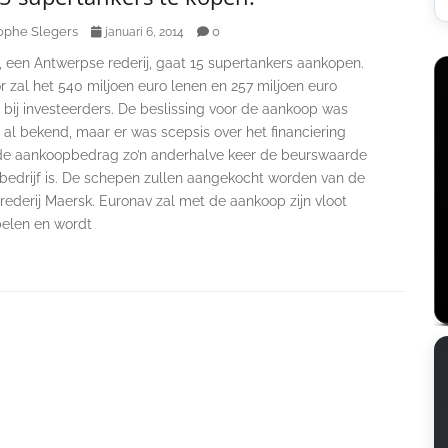
ophe Slegers
0
januari 6, 2014
, een Antwerpse rederij, gaat 15 supertankers aankopen.
 zal het 540 miljoen euro lenen en 257 miljoen euro
bij investeerders. De beslissing voor de aankoop was
 al bekend, maar er was scepsis over het financiering
e aankoopbedrag zo’n anderhalve keer de beurswaarde
 bedrijf is. De schepen zullen aangekocht worden van de
ederij Maersk. Euronav zal met de aankoop zijn vloot
elen en wordt