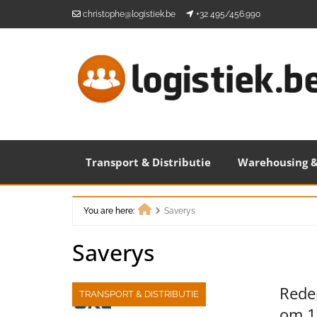
Skip
christophe@logistiek.be
+32 495/456.990
to
content
Transport & Distributie
Warehousing &
You are here:
Saverys
Home
Saverys
Reder
TRANSPORT & DISTRIBUTIE
om 1