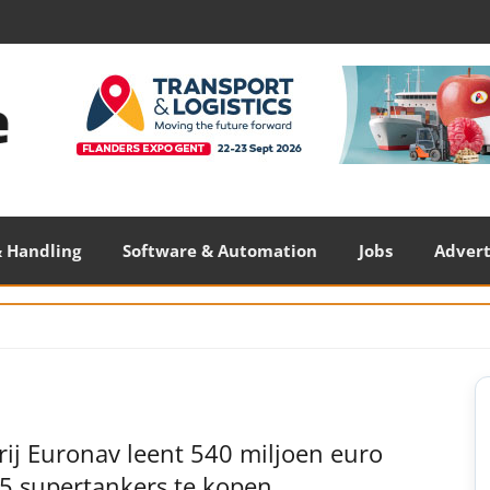
 Handling
Software & Automation
Jobs
Adver
S
S
ij Euronav leent 540 miljoen euro
5 supertankers te kopen.