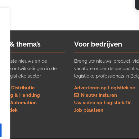
ws & thema’s
Voor bedrijven
t laatste nieuws en de
Breng uw nieuws, product, vid
ijkste ontwikkelingen in de
vacature onder de aandacht 
e logistieke sector.
logistieke professionals in Belg
rt & Distributie
Adverteren op Logistiek.be
using & Handling
Nieuws insturen
re & Automation
Uw video op Logistiek.TV
logistiek
Job plaatsen