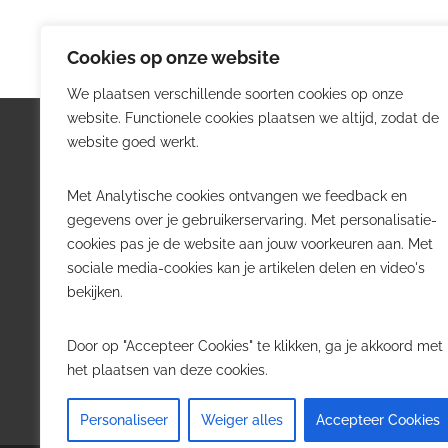
Cookies op onze website
We plaatsen verschillende soorten cookies op onze
website. Functionele cookies plaatsen we altijd, zodat de
Logistiek.be
Nieu
website goed werkt.
Logistiek.be brengt dagelijks nieuws,
Volg he
Met Analytische cookies ontvangen we feedback en
trends en praktijkverhalen over
belangr
gegevens over je gebruikerservaring. Met personalisatie-
transport, warehousing, supply chain
Belgisch
cookies pas je de website aan jouw voorkeuren aan. Met
en automatisering in België.
sociale media-cookies kan je artikelen delen en video's
Transpo
bekijken.
Voor logistieke professionals,
Wareho
beslissers en bedrijven die de sector
Softwa
Door op "Accepteer Cookies" te klikken, ga je akkoord met
willen volgen.
Job in 
het plaatsen van deze cookies.
Contact
·
Adverteren
Personaliseer
Weiger alles
Accepteer Cookies