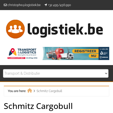
Skip
christophe@logistiek.be
+32 495/456.990
to
content
You are here:
Schmitz Cargobull
Home
Schmitz Cargobull