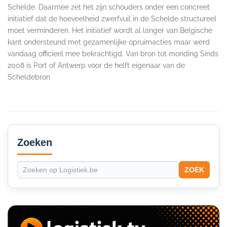
Schelde. Daarmee zet het zijn schouders onder een concreet
initiatief dat de hoeveelheid zwerfvuil in de Schelde structureel
moet verminderen. Het initiatief wordt al langer van Belgische
kant ondersteund met gezamenlijke opruimacties maar werd
vandaag officieel mee bekrachtigd. Van bron tot monding Sinds
2008 is Port of Antwerp voor de helft eigenaar van de
Scheldebron
Secondary
Sidebar
Zoeken
ZOEK