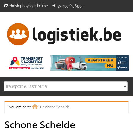
Skip
christophe@logistiek.be
+32 495/456.990
to
content
You are here:
Schone Schelde
Home
Schone Schelde