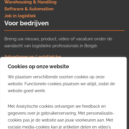
Warehousing & Handling
Software & Automation
Job in logistiek
Voor bedrijven
Breng uw nieuws, product, video of vacature onder de
aandacht van logistieke professionals in België.
Adverteren op Logistiek.be
Nieuws insturen
Cookies op onze website
Uw video op Logistiek.TV
We plaatsen verschillende soorten cookies op onze
Job plaatsen
Gratis wekelijkse update
website. Functionele cookies plaatsen we altijd, zodat de
website goed werkt.
Ontvang elke week het belangrijkste nieuws, trends en
Met Analytische cookies ontvangen we feedback en
inzichten uit de Belgische logistieke sector in uw inbox.
gegevens over je gebruikerservaring. Met personalisatie-
cookies pas je de website aan jouw voorkeuren aan. Met
Ontvang je gratis
sociale media-cookies kan je artikelen delen en video's
wekelijkse update