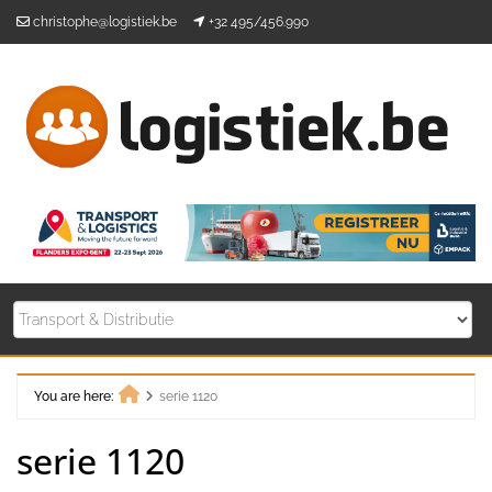
Skip
christophe@logistiek.be
+32 495/456.990
to
content
You are here:
serie 1120
Home
serie 1120