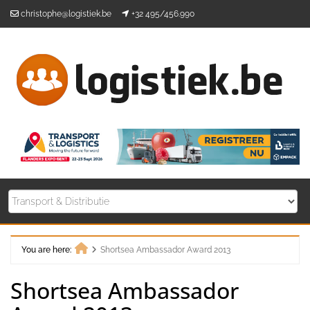
Skip
christophe@logistiek.be
+32 495/456.990
to
content
You are here:
Shortsea Ambassador Award 2013
Home
Shortsea Ambassador