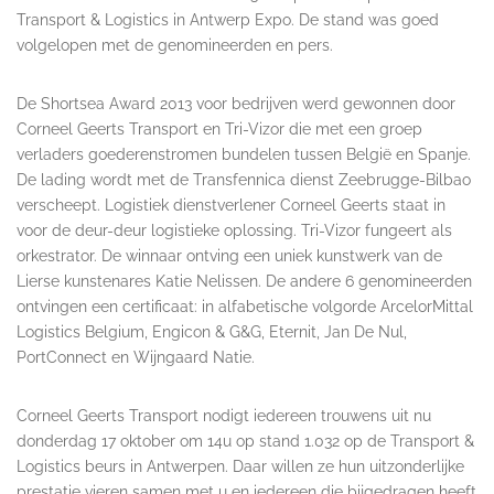
Transport & Logistics in Antwerp Expo. De stand was goed
volgelopen met de genomineerden en pers.
De Shortsea Award 2013 voor bedrijven werd gewonnen door
Corneel Geerts Transport en Tri-Vizor die met een groep
verladers goederenstromen bundelen tussen België en Spanje.
De lading wordt met de Transfennica dienst Zeebrugge-Bilbao
verscheept. Logistiek dienstverlener Corneel Geerts staat in
voor de deur-deur logistieke oplossing. Tri-Vizor fungeert als
orkestrator. De winnaar ontving een uniek kunstwerk van de
Lierse kunstenares Katie Nelissen. De andere 6 genomineerden
ontvingen een certificaat: in alfabetische volgorde ArcelorMittal
Logistics Belgium, Engicon & G&G, Eternit, Jan De Nul,
PortConnect en Wijngaard Natie.
Corneel Geerts Transport nodigt iedereen trouwens uit nu
donderdag 17 oktober om 14u op stand 1.032 op de Transport &
Logistics beurs in Antwerpen. Daar willen ze hun uitzonderlijke
prestatie vieren samen met u en iedereen die bijgedragen heeft