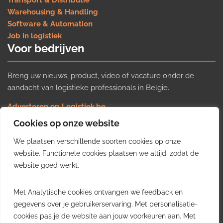
Warehousing & Handling
Software & Automation
Job in logistiek
Voor bedrijven
Breng uw nieuws, product, video of vacature onder de
aandacht van logistieke professionals in België.
Adverteren op Logistiek.be
Nieuws insturen
Cookies op onze website
Uw video op Logistiek.TV
We plaatsen verschillende soorten cookies op onze
Job plaatsen
Gratis wekelijkse update
website. Functionele cookies plaatsen we altijd, zodat de
website goed werkt.
Ontvang elke week het belangrijkste nieuws, trends en
Met Analytische cookies ontvangen we feedback en
inzichten uit de Belgische logistieke sector in uw inbox.
gegevens over je gebruikerservaring. Met personalisatie-
cookies pas je de website aan jouw voorkeuren aan. Met
Ontvang je gratis