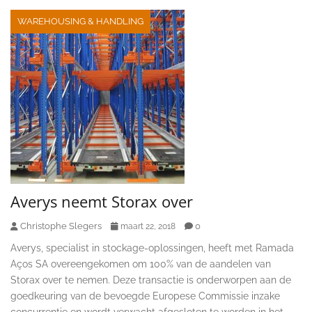
WAREHOUSING & HANDLING
Averys neemt Storax over
Christophe Slegers
0
maart 22, 2018
Averys, specialist in stockage-oplossingen, heeft met Ramada
Aços SA overeengekomen om 100% van de aandelen van
Storax over te nemen. Deze transactie is onderworpen aan de
goedkeuring van de bevoegde Europese Commissie inzake
concurrentie en wordt verwacht afgesloten te worden in het