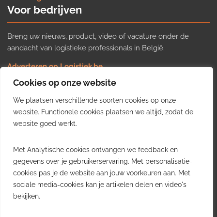
Voor bedrijven
Breng uw nieuws, product, video of vacature onder de
aandacht van logistieke professionals in België.
Adverteren op Logistiek.be
Nieuws insturen
Cookies op onze website
Uw video op Logistiek.TV
We plaatsen verschillende soorten cookies op onze
Job plaatsen
Gratis wekelijkse update
website. Functionele cookies plaatsen we altijd, zodat de
website goed werkt.
Ontvang elke week het belangrijkste nieuws, trends en
Met Analytische cookies ontvangen we feedback en
inzichten uit de Belgische logistieke sector in uw inbox.
gegevens over je gebruikerservaring. Met personalisatie-
cookies pas je de website aan jouw voorkeuren aan. Met
Ontvang je gratis
sociale media-cookies kan je artikelen delen en video's
wekelijkse update
bekijken.
Gratis. Eén e-mail per week.