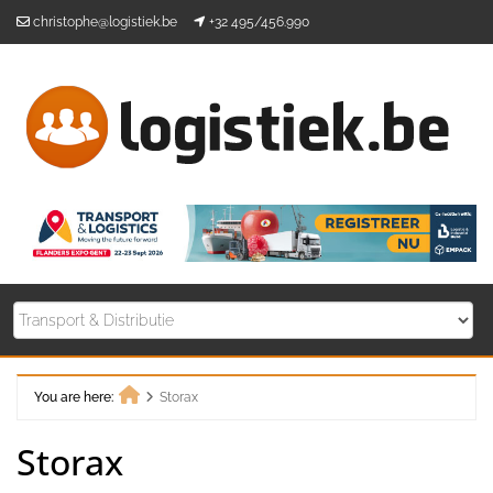
Skip
christophe@logistiek.be
+32 495/456.990
to
content
You are here:
Storax
Home
Storax