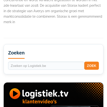
2de kwartaal van 2018. De acquisitie van Storax kadert perfect
in de strategie van Averys om organische groei met
marktconsolidatie te combineren. Storax is een gerenommeerd
merk in
Secondary
Sidebar
Zoeken
ZOEK