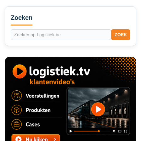
Secondary
Sidebar
Zoeken
ZOEK