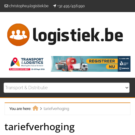
Skip
christophe@logistiek.be
+32 495/456.990
to
content
You are here:
tariefverhoging
Home
tariefverhoging