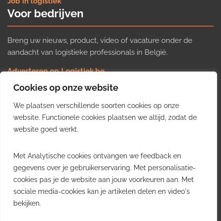
Job in logistiek
Voor bedrijven
Breng uw nieuws, product, video of vacature onder de
aandacht van logistieke professionals in België.
Adverteren op Logistiek.be
Nieuws insturen
Cookies op onze website
Uw video op Logistiek.TV
We plaatsen verschillende soorten cookies op onze
Job plaatsen
Gratis wekelijkse update
website. Functionele cookies plaatsen we altijd, zodat de
website goed werkt.
Ontvang elke week het belangrijkste nieuws, trends en
Met Analytische cookies ontvangen we feedback en
inzichten uit de Belgische logistieke sector in uw inbox.
gegevens over je gebruikerservaring. Met personalisatie-
cookies pas je de website aan jouw voorkeuren aan. Met
Ontvang je gratis
sociale media-cookies kan je artikelen delen en video's
wekelijkse update
bekijken.
Gratis. Eén e-mail per week.