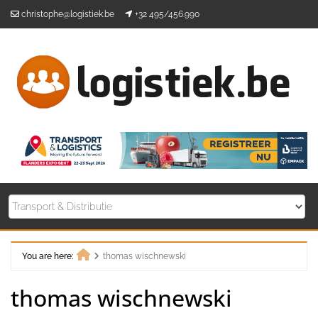
Skip
christophe@logistiek.be
+32 495/456.990
to
content
You are here:
thomas wischnewski
Home
thomas wischnewski