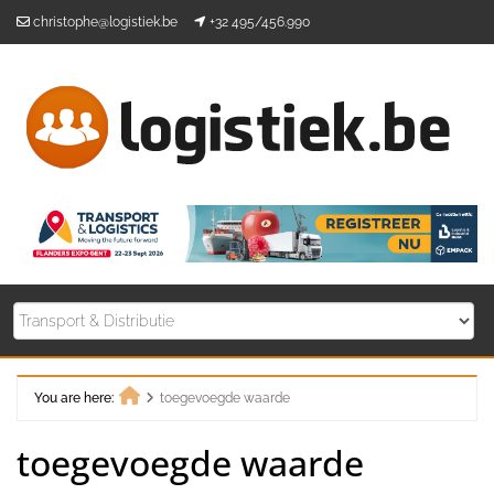
Skip
christophe@logistiek.be
+32 495/456.990
to
content
You are here:
toegevoegde waarde
Home
toegevoegde waarde