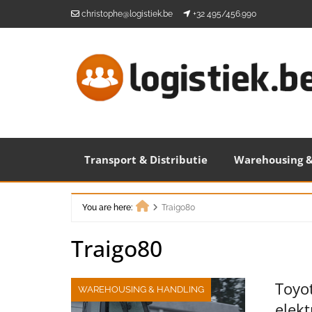
Skip
christophe@logistiek.be
+32 495/456.990
to
content
Transport & Distributie
Warehousing &
You are here:
Traigo80
Home
Traigo80
Toyo
WAREHOUSING & HANDLING
elekt