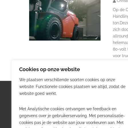
Christ
Op de C
Handlin
ton.Dez
zich doo
allround
helemaa
80-volt 
voor tr
Cookies op onze website
We plaatsen verschillende soorten cookies op onze
website. Functionele cookies plaatsen we altijd, zodat de
Logistiek.be
Nieu
website goed werkt.
Logistiek.be brengt dagelijks nieuws,
Volg he
Met Analytische cookies ontvangen we feedback en
trends en praktijkverhalen over
belangr
gegevens over je gebruikerservaring. Met personalisatie-
transport, warehousing, supply chain
Belgisch
cookies pas je de website aan jouw voorkeuren aan. Met