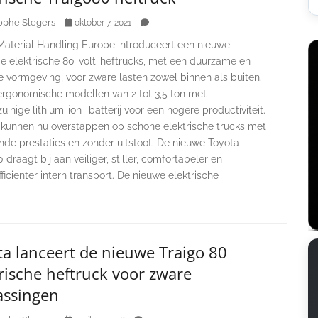
ophe Slegers
oktober 7, 2021
Material Handling Europe introduceert een nieuwe
ie elektrische 80-volt-heftrucks, met een duurzame en
e vormgeving, voor zware lasten zowel binnen als buiten.
 ergonomische modellen van 2 tot 3,5 ton met
uinige lithium-ion- batterij voor een hogere productiviteit.
 kunnen nu overstappen op schone elektrische trucks met
nde prestaties en zonder uitstoot. De nieuwe Toyota
 draagt bij aan veiliger, stiller, comfortabeler en
ficiënter intern transport. De nieuwe elektrische
a lanceert de nieuwe Traigo 80
rische heftruck voor zware
assingen