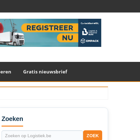
teren
Gratis nieuwsbrief
econdary
idebar
Zoeken
ZOEK