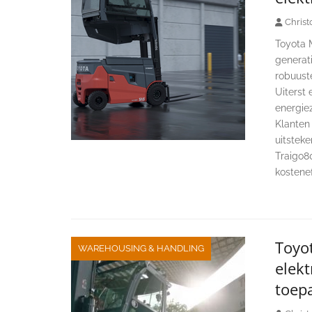
Christ
Toyota 
generat
robuust
Uiterst
energiez
Klanten
uitsteke
Traigo80
kostenef
Toyot
WAREHOUSING & HANDLING
elekt
toep