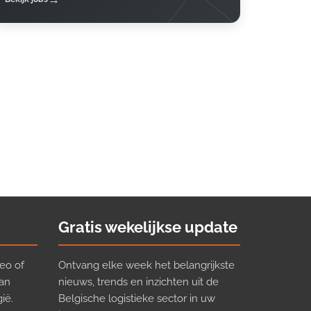
Gratis wekelijkse update
eo of
Ontvang elke week het belangrijkste
van
nieuws, trends en inzichten uit de
ië.
Belgische logistieke sector in uw