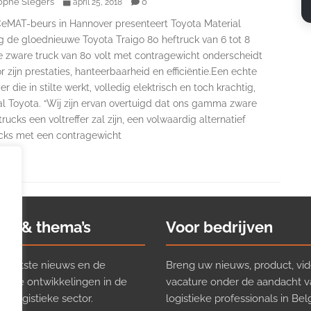
ophe Slegers
0
april 25, 2018
eMAT-beurs in Hannover presenteert Toyota Material
g de gloednieuwe Toyota Traigo 80 heftruck van 6 tot 8
e zware truck van 80 volt met contragewicht onderscheidt
r zijn prestaties, hanteerbaarheid en efficiëntie.Een echte
er die in stilte werkt, volledig elektrisch en toch krachtig,
l Toyota. “Wij zijn ervan overtuigd dat ons gamma zware
trucks een voltreffer zal zijn, een volwaardig alternatief
ucks met een contragewicht
ws & thema’s
Voor bedrijven
t laatste nieuws en de
Breng uw nieuws, product, vid
ijkste ontwikkelingen in de
vacature onder de aandacht 
e logistieke sector.
logistieke professionals in Belg