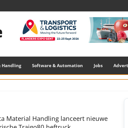
 Handling
Software & Automation
Jobs
Adver
S
S
ta Material Handling lanceert nieuwe
rische Traigo80 heftruck