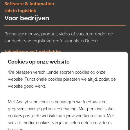
Software & Automation
Job in logistiek
Voor bedrijven
Breng uw nieuws, product, video of vacature onder de
aandacht van logistieke professionals in België.
Adverteren op Logistiek.be
Nieuws insturen
Cookies op onze website
Uw video op Logistiek.TV
We plaatsen verschillende soorten cookies op onze
Job plaatsen
Gratis wekelijkse update
website. Functionele cookies plaatsen we altijd, zodat de
website goed werkt.
Ontvang elke week het belangrijkste nieuws, trends en
Met Analytische cookies ontvangen we feedback en
inzichten uit de Belgische logistieke sector in uw inbox.
gegevens over je gebruikerservaring. Met personalisatie-
cookies pas je de website aan jouw voorkeuren aan. Met
Ontvang je gratis
sociale media-cookies kan je artikelen delen en video's
wekelijkse update
bekijken.