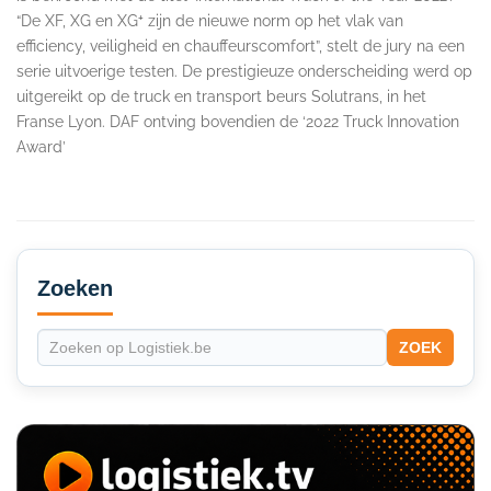
“De XF, XG en XG⁺ zijn de nieuwe norm op het vlak van
efficiency, veiligheid en chauffeurscomfort”, stelt de jury na een
serie uitvoerige testen. De prestigieuze onderscheiding werd op
uitgereikt op de truck en transport beurs Solutrans, in het
Franse Lyon. DAF ontving bovendien de ‘2022 Truck Innovation
Award’
Secondary
Sidebar
Zoeken
ZOEK