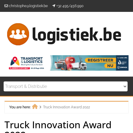
Skip
christophe@logistiek.be
+32 495/456.990
to
content
You are here:
Truck Innovation Award 2022
Home
Truck Innovation Award