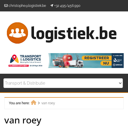
Skip
christophe@logistiek.be
+32 495/456.990
to
content
You are here:
van roey
Home
van roey