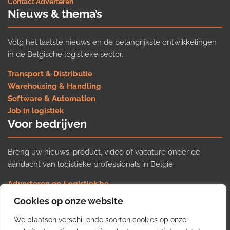
Contact
·
Adverteren
Nieuws & thema’s
Volg het laatste nieuws en de belangrijkste ontwikkelingen
in de Belgische logistieke sector.
Transport & Distributie
Warehousing & Handling
Software & Automation
Job in logistiek
Voor bedrijven
Breng uw nieuws, product, video of vacature onder de
aandacht van logistieke professionals in België.
Adverteren op Logistiek.be
Nieuws insturen
Cookies op onze website
Uw video op Logistiek.TV
We plaatsen verschillende soorten cookies op onze
Job plaatsen