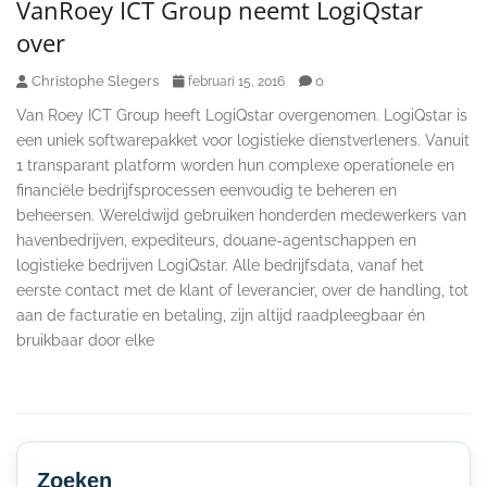
VanRoey ICT Group neemt LogiQstar
over
Christophe Slegers
0
februari 15, 2016
Van Roey ICT Group heeft LogiQstar overgenomen. LogiQstar is
een uniek softwarepakket voor logistieke dienstverleners. Vanuit
1 transparant platform worden hun complexe operationele en
financiële bedrijfsprocessen eenvoudig te beheren en
beheersen. Wereldwijd gebruiken honderden medewerkers van
havenbedrijven, expediteurs, douane-agentschappen en
logistieke bedrijven LogiQstar. Alle bedrijfsdata, vanaf het
eerste contact met de klant of leverancier, over de handling, tot
aan de facturatie en betaling, zijn altijd raadpleegbaar én
bruikbaar door elke
Secondary
Sidebar
Zoeken