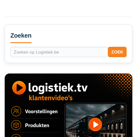
Secondary
Sidebar
Zoeken
ZOEK