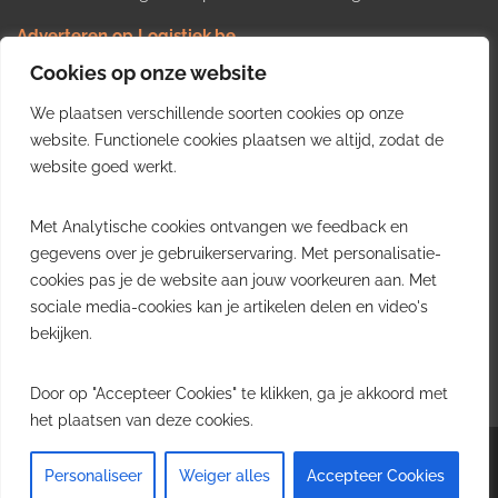
Adverteren op Logistiek.be
Nieuws insturen
Cookies op onze website
Uw video op Logistiek.TV
We plaatsen verschillende soorten cookies op onze
Job plaatsen
Gratis wekelijkse update
website. Functionele cookies plaatsen we altijd, zodat de
website goed werkt.
Ontvang elke week het belangrijkste nieuws, trends en
Met Analytische cookies ontvangen we feedback en
inzichten uit de Belgische logistieke sector in uw inbox.
gegevens over je gebruikerservaring. Met personalisatie-
cookies pas je de website aan jouw voorkeuren aan. Met
Ontvang je gratis
sociale media-cookies kan je artikelen delen en video's
wekelijkse update
bekijken.
Gratis. Eén e-mail per week.
Uitschrijven kan altijd.
Door op "Accepteer Cookies" te klikken, ga je akkoord met
het plaatsen van deze cookies.
Copyright © 2026
Logistiek.be
. All rights reserved.Theme:
Envince
by ThemeGrill.
Personaliseer
Weiger alles
Accepteer Cookies
Powered by
WordPress