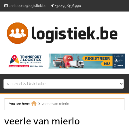
Skip
christophe@logistiek.be
+32 495/456.990
to
content
You are here:
veerle van mierlo
Home
veerle van mierlo