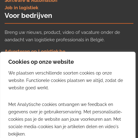
Software & Automation
Job in logistiek
Voor bedrijven
Breng uw nieuws, product, video of vacature onder de
aandacht van logistieke professionals in België.
Adverteren op Logistiek.be
Nieuws insturen
Cookies op onze website
Uw video op Logistiek.TV
We plaatsen verschillende soorten cookies op onze
Job plaatsen
Gratis wekelijkse update
website. Functionele cookies plaatsen we altijd, zodat de
website goed werkt.
Ontvang elke week het belangrijkste nieuws, trends en
Met Analytische cookies ontvangen we feedback en
inzichten uit de Belgische logistieke sector in uw inbox.
gegevens over je gebruikerservaring. Met personalisatie-
cookies pas je de website aan jouw voorkeuren aan. Met
Ontvang je gratis
sociale media-cookies kan je artikelen delen en video's
wekelijkse update
bekijken.