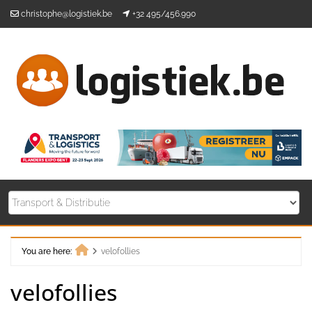
Skip
christophe@logistiek.be
+32 495/456.990
to
content
You are here:
velofollies
Home
velofollies