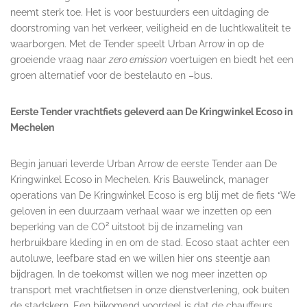
neemt sterk toe. Het is voor bestuurders een uitdaging de
doorstroming van het verkeer, veiligheid en de luchtkwaliteit te
waarborgen. Met de Tender speelt Urban Arrow in op de
groeiende vraag naar
zero emission
voertuigen en biedt het een
groen alternatief voor de bestelauto en –bus.
Eerste Tender vrachtfiets geleverd aan De Kringwinkel Ecoso in
Mechelen
Begin januari leverde Urban Arrow de eerste Tender aan De
Kringwinkel Ecoso in Mechelen. Kris Bauwelinck, manager
operations van De Kringwinkel Ecoso is erg blij met de fiets “We
geloven in een duurzaam verhaal waar we inzetten op een
beperking van de CO² uitstoot bij de inzameling van
herbruikbare kleding in en om de stad. Ecoso staat achter een
autoluwe, leefbare stad en we willen hier ons steentje aan
bijdragen. In de toekomst willen we nog meer inzetten op
transport met vrachtfietsen in onze dienstverlening, ook buiten
de stadskern. Een bijkomend voordeel is dat de chauffeurs