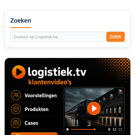
Secondary
Sidebar
Zoeken
ZOEK