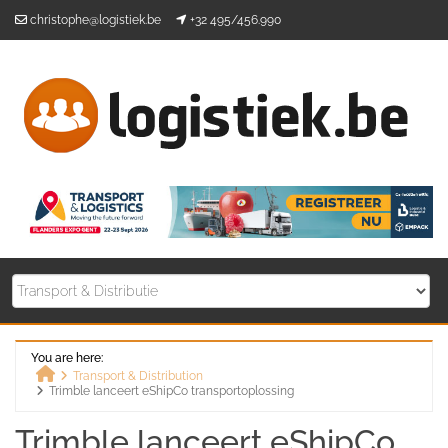
Skip
christophe@logistiek.be
+32 495/456.990
to
content
You are here:
Transport & Distribution
Trimble lanceert eShipCo transportoplossing
Home
Trimble lanceert eShipCo