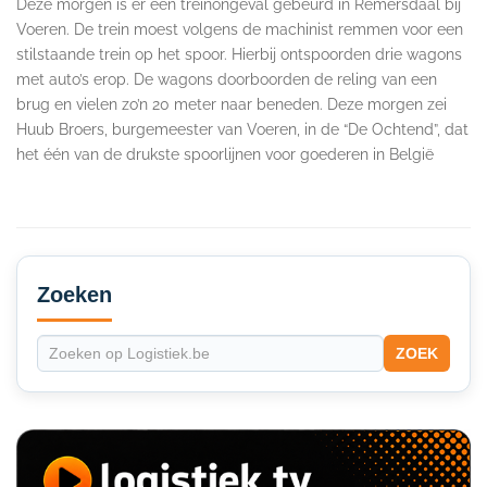
Deze morgen is er een treinongeval gebeurd in Remersdaal bij
Voeren. De trein moest volgens de machinist remmen voor een
stilstaande trein op het spoor. Hierbij ontspoorden drie wagons
met auto’s erop. De wagons doorboorden de reling van een
brug en vielen zo’n 20 meter naar beneden. Deze morgen zei
Huub Broers, burgemeester van Voeren, in de “De Ochtend”, dat
het één van de drukste spoorlijnen voor goederen in België
Secondary
Sidebar
Zoeken
ZOEK