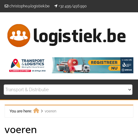
Skip
christophe@logistiek.be
+32 495/456.990
to
content
You are here:
voeren
Home
voeren