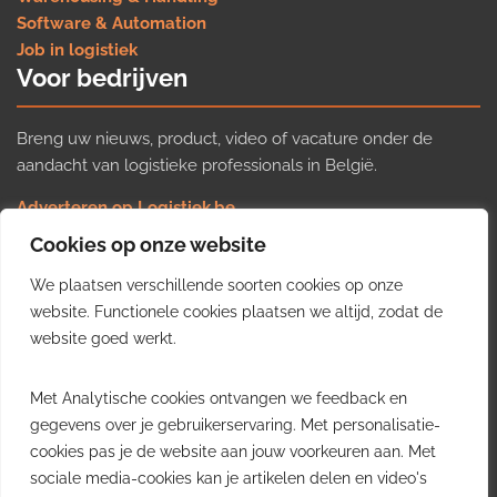
Software & Automation
Job in logistiek
Voor bedrijven
Breng uw nieuws, product, video of vacature onder de
aandacht van logistieke professionals in België.
Adverteren op Logistiek.be
Nieuws insturen
Cookies op onze website
Uw video op Logistiek.TV
We plaatsen verschillende soorten cookies op onze
Job plaatsen
Gratis wekelijkse update
website. Functionele cookies plaatsen we altijd, zodat de
website goed werkt.
Ontvang elke week het belangrijkste nieuws, trends en
Met Analytische cookies ontvangen we feedback en
inzichten uit de Belgische logistieke sector in uw inbox.
gegevens over je gebruikerservaring. Met personalisatie-
cookies pas je de website aan jouw voorkeuren aan. Met
Ontvang je gratis
sociale media-cookies kan je artikelen delen en video's
wekelijkse update