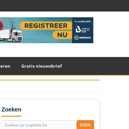
teren
Gratis nieuwsbrief
econdary
idebar
Zoeken
ZOEK