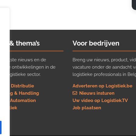
ws & thema’s
Voor bedrijven
t laatste nieuws en de
Breng uw nieuws, product, vid
ijkste ontwikkelingen in de
vacature onder de aandacht 
e logistieke sector.
logistieke professionals in Belg
rt & Distributie
Adverteren op Logistiek.be
using & Handling
Nieuws insturen
re & Automation
Uw video op Logistiek.TV
logistiek
Job plaatsen