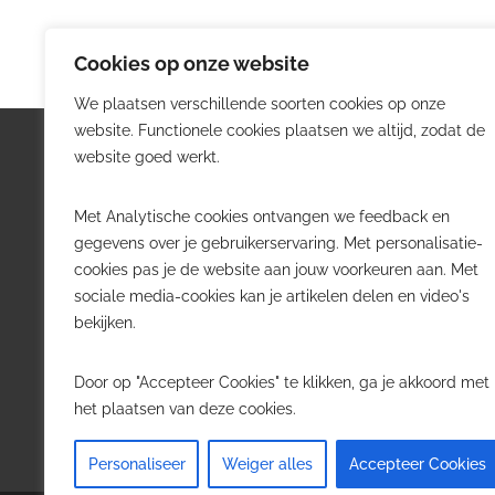
Cookies op onze website
We plaatsen verschillende soorten cookies op onze
website. Functionele cookies plaatsen we altijd, zodat de
Logistiek.be
Nieu
website goed werkt.
Logistiek.be brengt dagelijks nieuws,
Volg he
Met Analytische cookies ontvangen we feedback en
trends en praktijkverhalen over
belangr
gegevens over je gebruikerservaring. Met personalisatie-
transport, warehousing, supply chain
Belgisch
cookies pas je de website aan jouw voorkeuren aan. Met
en automatisering in België.
sociale media-cookies kan je artikelen delen en video's
Transpo
bekijken.
Voor logistieke professionals,
Wareho
beslissers en bedrijven die de sector
Softwa
Door op "Accepteer Cookies" te klikken, ga je akkoord met
willen volgen.
Job in 
het plaatsen van deze cookies.
Contact
·
Adverteren
Personaliseer
Weiger alles
Accepteer Cookies