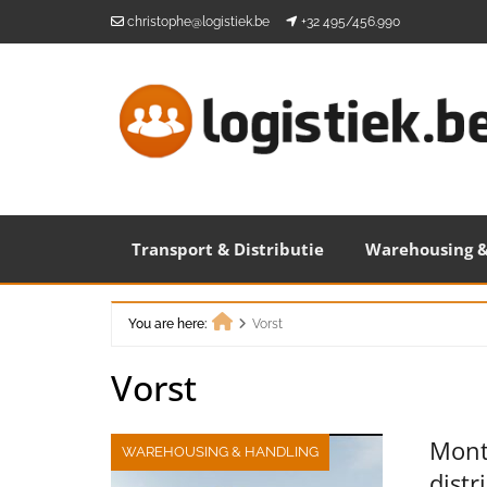
Skip
christophe@logistiek.be
+32 495/456.990
to
content
Transport & Distributie
Warehousing &
You are here:
Vorst
Home
Vorst
Mont
WAREHOUSING & HANDLING
distr