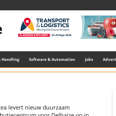
 Handling
Software & Automation
Jobs
Adver
S
S
ea levert nieuw duurzaam
ibutiecentrum voor Delhaize op in