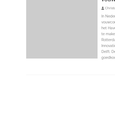
Christ
In Nede
vouwcon
het Have
te maken
Rotterd
Innovati
Delft. D
goedkoo