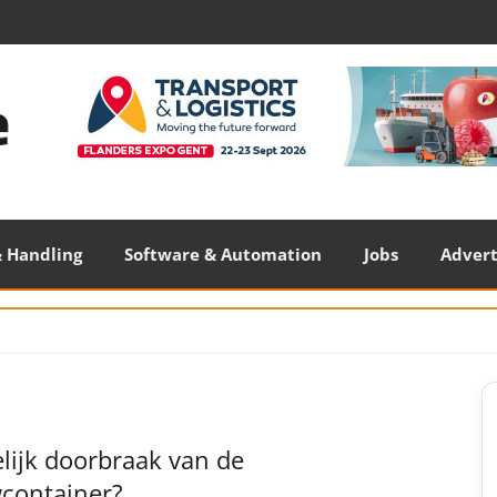
 Handling
Software & Automation
Jobs
Adver
S
S
lijk doorbraak van de
container?