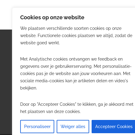
Cookies op onze website
We plaatsen verschillende soorten cookies op onze
website. Functionele cookies plaatsen we altijd, zodat de
Logistiek.be
Nieu
website goed werkt.
Logistiek.be brengt dagelijks nieuws,
Volg he
Met Analytische cookies ontvangen we feedback en
trends en praktijkverhalen over
belangr
gegevens over je gebruikerservaring. Met personalisatie-
transport, warehousing, supply chain
Belgisch
cookies pas je de website aan jouw voorkeuren aan. Met
en automatisering in België.
sociale media-cookies kan je artikelen delen en video's
Transpo
bekijken.
Voor logistieke professionals,
Wareho
beslissers en bedrijven die de sector
Softwa
Door op "Accepteer Cookies" te klikken, ga je akkoord met
willen volgen.
Job in 
het plaatsen van deze cookies.
Contact
·
Adverteren
Personaliseer
Weiger alles
Accepteer Cookies