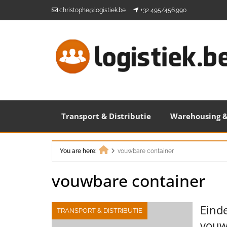
Skip
christophe@logistiek.be
+32 495/456.990
to
content
Transport & Distributie
Warehousing &
You are here:
vouwbare container
Home
vouwbare container
Einde
TRANSPORT & DISTRIBUTIE
vouw