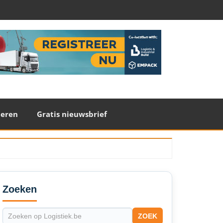
teren
Gratis nieuwsbrief
econdary
idebar
Zoeken
ZOEK