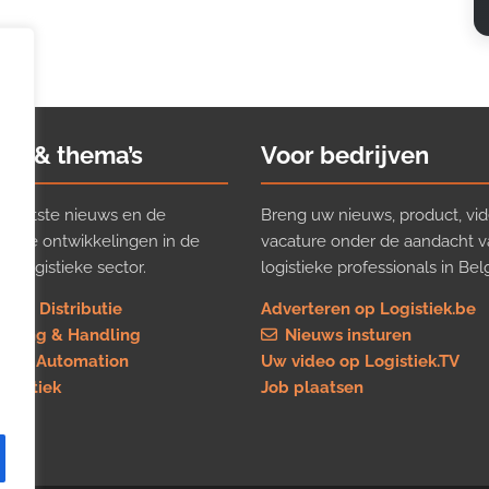
ws & thema’s
Voor bedrijven
t laatste nieuws en de
Breng uw nieuws, product, vid
ijkste ontwikkelingen in de
vacature onder de aandacht 
e logistieke sector.
logistieke professionals in Belg
rt & Distributie
Adverteren op Logistiek.be
using & Handling
Nieuws insturen
re & Automation
Uw video op Logistiek.TV
logistiek
Job plaatsen