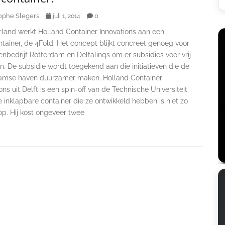
ophe Slegers
0
juli 1, 2014
rland werkt Holland Container Innovations aan een
tainer, de 4Fold. Het concept blijkt concreet genoeg voor
nbedrijf Rotterdam en Deltalinqs om er subsidies voor vrij
. De subsidie wordt toegekend aan die initiatieven die de
amse haven duurzamer maken. Holland Container
ons uit Delft is een spin-off van de Technische Universiteit
e inklapbare container die ze ontwikkeld hebben is niet zo
p. Hij kost ongeveer twee