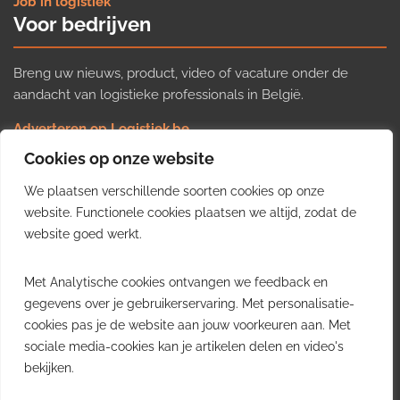
Job in logistiek
Voor bedrijven
Breng uw nieuws, product, video of vacature onder de
aandacht van logistieke professionals in België.
Adverteren op Logistiek.be
Nieuws insturen
Cookies op onze website
Uw video op Logistiek.TV
We plaatsen verschillende soorten cookies op onze
Job plaatsen
Gratis wekelijkse update
website. Functionele cookies plaatsen we altijd, zodat de
website goed werkt.
Ontvang elke week het belangrijkste nieuws, trends en
Met Analytische cookies ontvangen we feedback en
inzichten uit de Belgische logistieke sector in uw inbox.
gegevens over je gebruikerservaring. Met personalisatie-
cookies pas je de website aan jouw voorkeuren aan. Met
Ontvang je gratis
sociale media-cookies kan je artikelen delen en video's
wekelijkse update
bekijken.
Gratis. Eén e-mail per week.