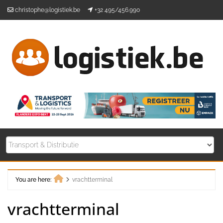
Skip
christophe@logistiek.be
+32 495/456.990
to
content
You are here:
vrachtterminal
Home
vrachtterminal