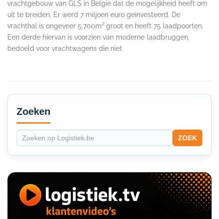
vrachtgebouw van GLS in België dat de mogelijkheid heeft om
uit te breiden. Er werd 7 miljoen euro geïnvesteerd. De
vrachthal is ongeveer 5.700m² groot en heeft 75 laadpoorten.
Een derde hiervan is voorzien van moderne laadbruggen,
bedoeld voor vrachtwagens die niet
Secondary
Sidebar
Zoeken
ZOEK