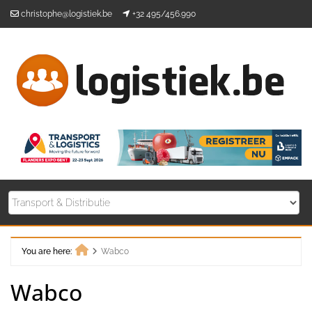
Skip
christophe@logistiek.be
+32 495/456.990
to
content
You are here:
Wabco
Home
Wabco