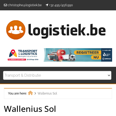
Skip
christophe@logistiek.be
+32 495/456.990
to
content
You are here:
Wallenius Sol
Home
Wallenius Sol