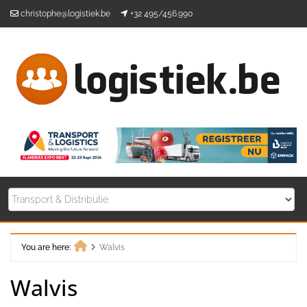
Skip
christophe@logistiek.be
+32 495/456.990
to
content
You are here:
Walvis
Home
Walvis