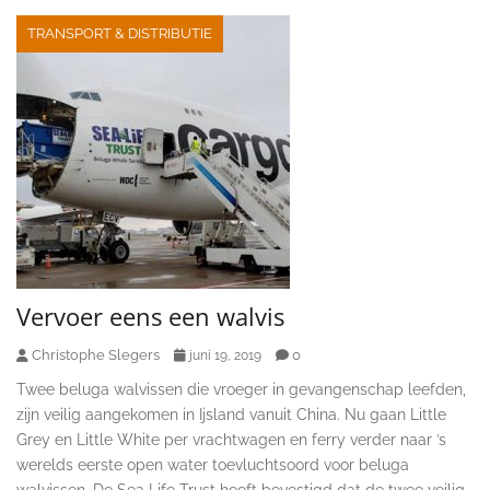
TRANSPORT & DISTRIBUTIE
Vervoer eens een walvis
Christophe Slegers
0
juni 19, 2019
Twee beluga walvissen die vroeger in gevangenschap leefden,
zijn veilig aangekomen in Ijsland vanuit China. Nu gaan Little
Grey en Little White per vrachtwagen en ferry verder naar ’s
werelds eerste open water toevluchtsoord voor beluga
walvissen. De Sea Life Trust heeft bevestigd dat de twee veilig