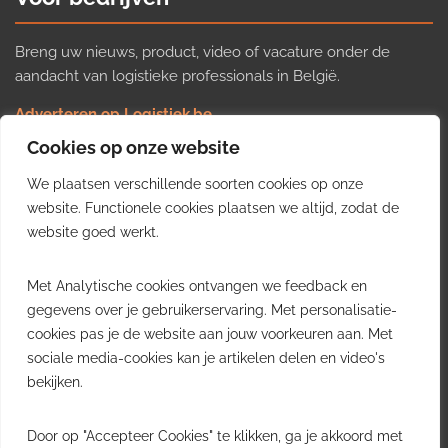
Breng uw nieuws, product, video of vacature onder de
aandacht van logistieke professionals in België.
Adverteren op Logistiek.be
Nieuws insturen
Cookies op onze website
Uw video op Logistiek.TV
We plaatsen verschillende soorten cookies op onze
Job plaatsen
Gratis wekelijkse update
website. Functionele cookies plaatsen we altijd, zodat de
website goed werkt.
Ontvang elke week het belangrijkste nieuws, trends en
Met Analytische cookies ontvangen we feedback en
inzichten uit de Belgische logistieke sector in uw inbox.
gegevens over je gebruikerservaring. Met personalisatie-
cookies pas je de website aan jouw voorkeuren aan. Met
Ontvang je gratis
sociale media-cookies kan je artikelen delen en video's
wekelijkse update
bekijken.
Gratis. Eén e-mail per week.
Uitschrijven kan altijd.
Door op "Accepteer Cookies" te klikken, ga je akkoord met