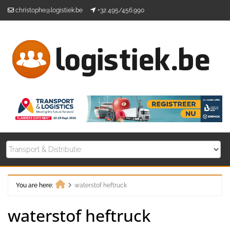
Skip
christophe@logistiek.be
+32 495/456.990
to
content
You are here:
waterstof heftruck
Home
waterstof heftruck