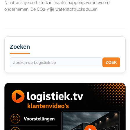
Ninatrans gelooft sterk in maatschappelijk verantwoord
ondernemen. De CO2-vrije waterstoftrucks zullen
Secondary
Sidebar
Zoeken
ZOEK