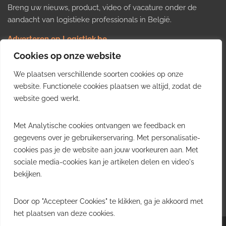
Breng uw nieuws, product, video of vacature onder de
aandacht van logistieke professionals in België.
Adverteren op Logistiek.be
Nieuws insturen
Cookies op onze website
Uw video op Logistiek.TV
We plaatsen verschillende soorten cookies op onze
Job plaatsen
Gratis wekelijkse update
website. Functionele cookies plaatsen we altijd, zodat de
website goed werkt.
Ontvang elke week het belangrijkste nieuws, trends en
Met Analytische cookies ontvangen we feedback en
inzichten uit de Belgische logistieke sector in uw inbox.
gegevens over je gebruikerservaring. Met personalisatie-
cookies pas je de website aan jouw voorkeuren aan. Met
Ontvang je gratis
sociale media-cookies kan je artikelen delen en video's
wekelijkse update
bekijken.
Gratis. Eén e-mail per week.
Uitschrijven kan altijd.
Door op "Accepteer Cookies" te klikken, ga je akkoord met
het plaatsen van deze cookies.