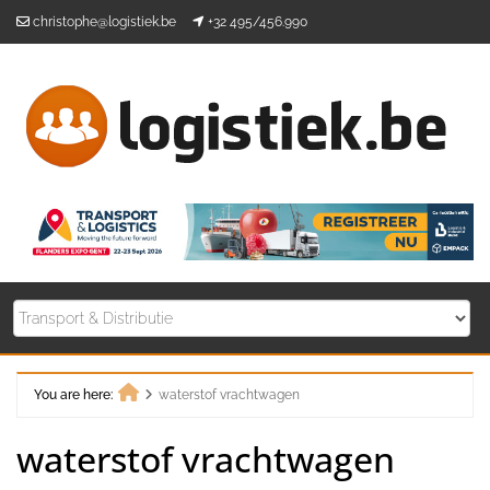
Skip
christophe@logistiek.be
+32 495/456.990
to
content
You are here:
waterstof vrachtwagen
Home
waterstof vrachtwagen