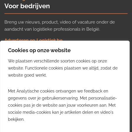
Voor bedrijven
Breng uw nieuws, product, video of vacature onder de
aandacht van logistieke professionals in België.
Adverteren op Logistiek.be
Nieuws insturen
Cookies op onze website
Uw video op Logistiek.TV
We plaatsen verschillende soorten cookies op onze
Job plaatsen
Gratis wekelijkse update
website. Functionele cookies plaatsen we altijd, zodat de
website goed werkt.
Ontvang elke week het belangrijkste nieuws, trends en
Met Analytische cookies ontvangen we feedback en
inzichten uit de Belgische logistieke sector in uw inbox.
gegevens over je gebruikerservaring. Met personalisatie-
cookies pas je de website aan jouw voorkeuren aan. Met
Ontvang je gratis
sociale media-cookies kan je artikelen delen en video's
wekelijkse update
bekijken.
Gratis. Eén e-mail per week.