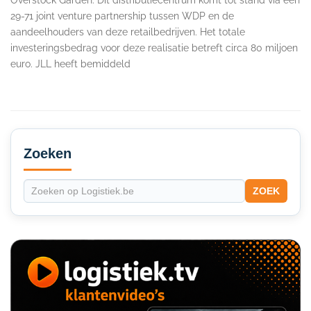
29-71 joint venture partnership tussen WDP en de
aandeelhouders van deze retailbedrijven. Het totale
investeringsbedrag voor deze realisatie betreft circa 80 miljoen
euro. JLL heeft bemiddeld
Secondary
Sidebar
Zoeken
ZOEK