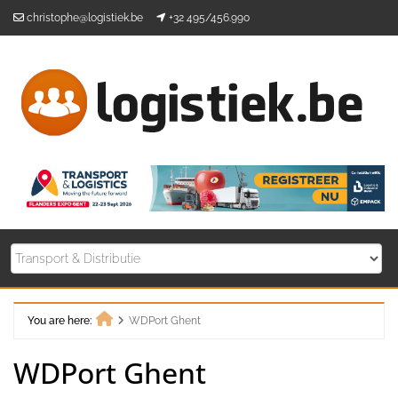
Skip
christophe@logistiek.be
+32 495/456.990
to
content
You are here:
WDPort Ghent
Home
WDPort Ghent