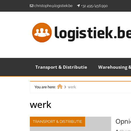
Skip
christophe@logistiek.be
+32 495/456.990
to
content
Transport & Distributie
Warehousing &
You are here:
werk
Home
werk
Opni
TRANSPORT & DISTRIBUTIE