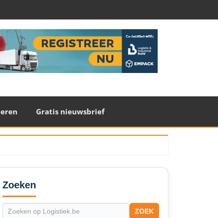
teren
Gratis nieuwsbrief
econdary
idebar
Zoeken
ZOEK