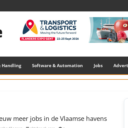
 Handling
Software & Automation
Jobs
Adver
S
S
euw meer jobs in de Vlaamse havens