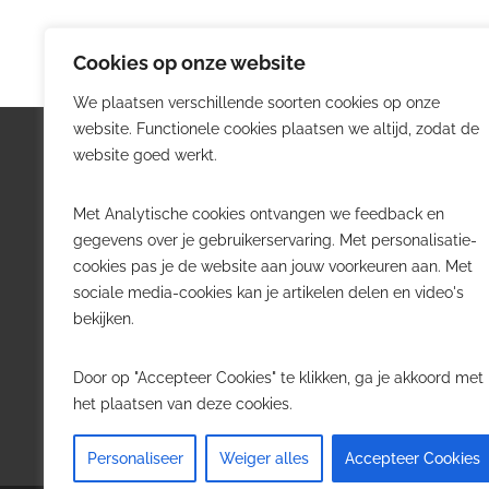
Cookies op onze website
We plaatsen verschillende soorten cookies op onze
website. Functionele cookies plaatsen we altijd, zodat de
Logistiek.be
Nieu
website goed werkt.
Logistiek.be brengt dagelijks nieuws,
Volg he
Met Analytische cookies ontvangen we feedback en
trends en praktijkverhalen over
belangr
gegevens over je gebruikerservaring. Met personalisatie-
transport, warehousing, supply chain
Belgisch
cookies pas je de website aan jouw voorkeuren aan. Met
en automatisering in België.
sociale media-cookies kan je artikelen delen en video's
Transpo
bekijken.
Voor logistieke professionals,
Wareho
beslissers en bedrijven die de sector
Softwa
Door op "Accepteer Cookies" te klikken, ga je akkoord met
willen volgen.
Job in 
het plaatsen van deze cookies.
Contact
·
Adverteren
Personaliseer
Weiger alles
Accepteer Cookies