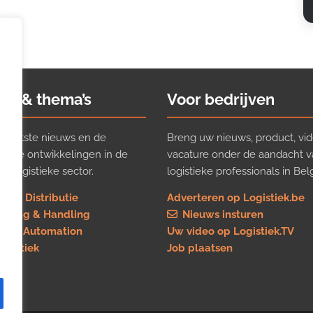
ws & thema’s
Voor bedrijven
t laatste nieuws en de
Breng uw nieuws, product, vid
ijkste ontwikkelingen in de
vacature onder de aandacht 
e logistieke sector.
logistieke professionals in Belg
rt & Distributie
Adverteren op Logistiek.be
using & Handling
Nieuws insturen
re & Automation
Uw video op Logistiek.TV
logistiek
Job plaatsen