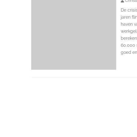
Christ
De crisi
jaren fl
haven v
werkgel
bereken
60.000 
goed en