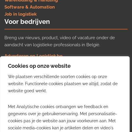
Warehousing & Handling
Software & Automation
Job in logistiek
Voor bedrijven
Breng uw nieuws, product, video of vacature onder de
aandacht van logistieke professionals in België.
Adverteren op Logistiek.be
Nieuws insturen
Cookies op onze website
Uw video op Logistiek.TV
We plaatsen verschillende soorten cookies op onze
Job plaatsen
Gratis wekelijkse update
website. Functionele cookies plaatsen we altijd, zodat de
website goed werkt.
Ontvang elke week het belangrijkste nieuws, trends en
Met Analytische cookies ontvangen we feedback en
inzichten uit de Belgische logistieke sector in uw inbox.
gegevens over je gebruikerservaring. Met personalisatie-
cookies pas je de website aan jouw voorkeuren aan. Met
Ontvang je gratis
sociale media-cookies kan je artikelen delen en video's
wekelijkse update