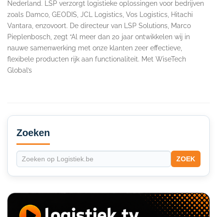
Nederland. LSP verzorgt logistieke oplossingen voor bedrijven
zoals Damco, GEODIS, JCL Logistics, Vos Logistics, Hitachi
Vantara, enzovoort. De directeur van LSP Solutions, Marco
Pieplenbosch, zegt “Al meer dan 20 jaar ontwikkelen wij in
nauwe samenwerking met onze klanten zeer effectieve,
flexibele producten rijk aan functionaliteit. Met WiseTech
Global’s
Secondary
Sidebar
Zoeken
ZOEK