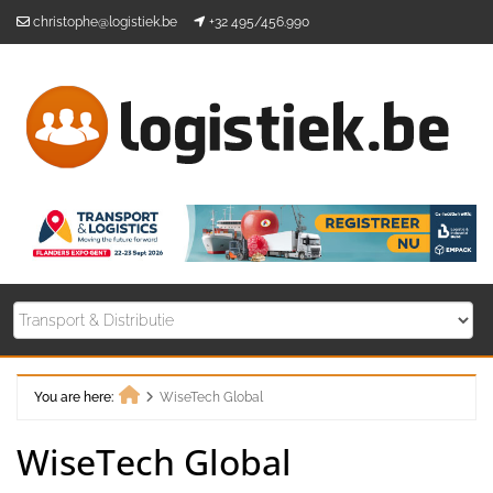
Skip
christophe@logistiek.be
+32 495/456.990
to
content
You are here:
WiseTech Global
Home
WiseTech Global