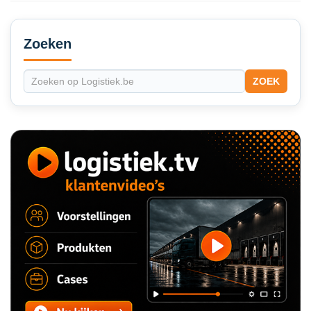
Secondary
Sidebar
Zoeken
ZOEK