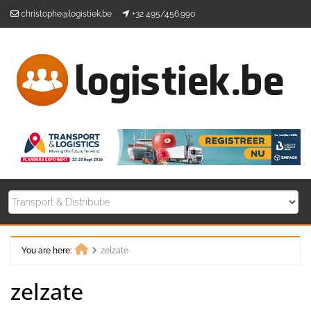
Skip
christophe@logistiek.be
+32 495/456.990
to
content
You are here:
zelzate
Home
zelzate