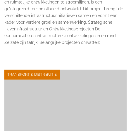
en ruimtelijke ontwikkelingen te stroomlijnen, is een
geïntegreerd toekomstbeeld ontwikkeld. Dit project brengt de
verschillende infrastructuurinitiatieven samen en vormt een
kader voor verdere groei en samenwerking. Strategische
Haveninfrastructuur en Ontwikkelingsprojecten De
economische en infrastructurele ontwikkelingen in en rond
Zelzate zijn talrijk. Belangrijke projecten omvatten:
TRANSPORT & DISTRIBUTIE