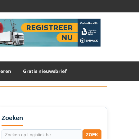
teren
Gratis nieuwsbrief
econdary
idebar
Zoeken
ZOEK