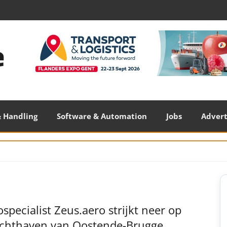
 Handling
Software & Automation
Jobs
Adver
S
S
specialist Zeus.aero strijkt neer op
uchthaven van Oostende-Brugge