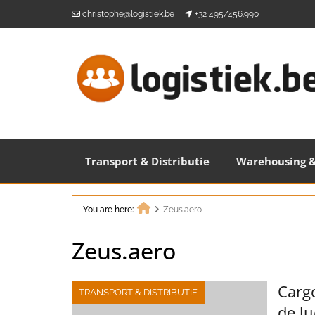
Skip
christophe@logistiek.be
+32 495/456.990
to
content
Transport & Distributie
Warehousing &
You are here:
Zeus.aero
Home
Zeus.aero
Cargo
TRANSPORT & DISTRIBUTIE
de l