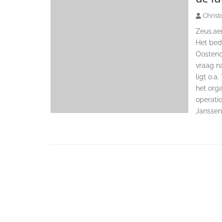
Christ
Zeus.ae
Het bedr
Oostend
vraag na
ligt o.a
het org
operatio
Janssen,