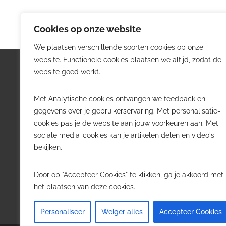
Cookies op onze website
We plaatsen verschillende soorten cookies op onze
website. Functionele cookies plaatsen we altijd, zodat de
Logistiek.be
Nieu
website goed werkt.
Logistiek.be brengt dagelijks nieuws,
Volg he
Met Analytische cookies ontvangen we feedback en
trends en praktijkverhalen over
belangr
gegevens over je gebruikerservaring. Met personalisatie-
transport, warehousing, supply chain
Belgisch
cookies pas je de website aan jouw voorkeuren aan. Met
en automatisering in België.
sociale media-cookies kan je artikelen delen en video's
Transpo
bekijken.
Voor logistieke professionals,
Wareho
beslissers en bedrijven die de sector
Softwa
Door op "Accepteer Cookies" te klikken, ga je akkoord met
willen volgen.
Job in 
het plaatsen van deze cookies.
Contact
·
Adverteren
Personaliseer
Weiger alles
Accepteer Cookies