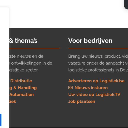
ws & thema’s
Voor bedrijven
t laatste nieuws en de
Breng uw nieuws, product, vid
ijkste ontwikkelingen in de
vacature onder de aandacht 
e logistieke sector.
logistieke professionals in Belg
rt & Distributie
Adverteren op Logistiek.be
using & Handling
Nieuws insturen
re & Automation
Uw video op Logistiek.TV
logistiek
Job plaatsen