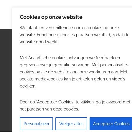
Cookies op onze website
We plaatsen verschillende soorten cookies op onze
website. Functionele cookies plaatsen we altijd, zodat de
Logistiek.be
Nieu
website goed werkt.
Logistiek.be brengt dagelijks nieuws,
Volg he
Met Analytische cookies ontvangen we feedback en
trends en praktijkverhalen over
belangr
gegevens over je gebruikerservaring. Met personalisatie-
transport, warehousing, supply chain
Belgisch
cookies pas je de website aan jouw voorkeuren aan. Met
en automatisering in België.
sociale media-cookies kan je artikelen delen en video's
Transpo
bekijken.
Voor logistieke professionals,
Wareho
beslissers en bedrijven die de sector
Softwa
Door op "Accepteer Cookies" te klikken, ga je akkoord met
willen volgen.
Job in 
het plaatsen van deze cookies.
Contact
·
Adverteren
Personaliseer
Weiger alles
Accepteer Cookies