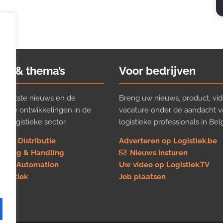
ws & thema’s
Voor bedrijven
t laatste nieuws en de
Breng uw nieuws, product, vid
ijkste ontwikkelingen in de
vacature onder de aandacht 
e logistieke sector.
logistieke professionals in Belg
rt & Distributie
Adverteren op Logistiek.be
using & Handling
Nieuws insturen
re & Automation
Uw video op Logistiek.TV
logistiek
Job plaatsen