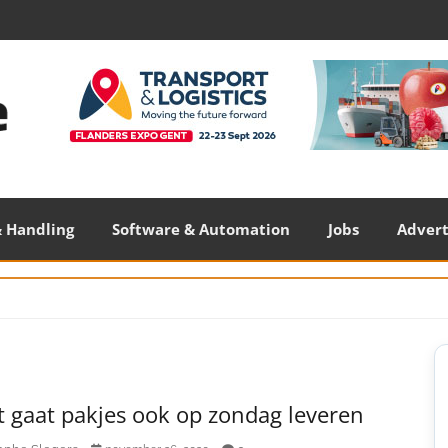
 Handling
Software & Automation
Jobs
Adver
S
S
 gaat pakjes ook op zondag leveren