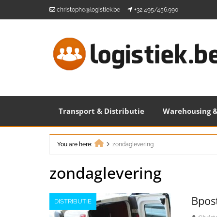
Skip
christophe@logistiek.be
+32 495/456.990
to
content
Transport & Distributie
Warehousing &
You are here:
zondaglevering
Home
zondaglevering
Bpost
DISTRIBUTIE