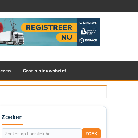
teren
Gratis nieuwsbrief
econdary
idebar
Zoeken
ZOEK