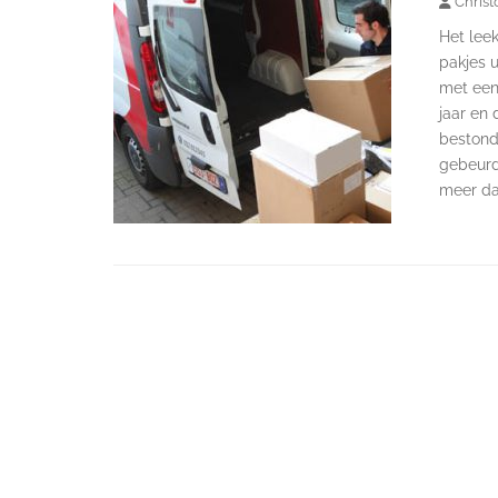
Christ
Het lee
pakjes u
met een 
jaar en 
bestond
gebeurd
meer da