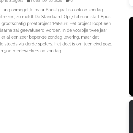
ophe Slegers
0
november 26, 2020
k lang onmogelijk, maar Bpost gaat nu ook op zondag
itreiken, zo meldt De Standaard. Op 7 februari start Bpost
grootschalig proefproject ‘Paksun’. Het project loopt een
daarna zal geëvalueerd worden. In de voorbije twee jaar
 er al een zeer beperkte zondag levering, maar dat
e steeds via derde spelers. Het doel is om teen eind 2021
n 300 medewerkers op zondag