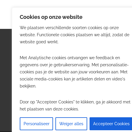
Cookies op onze website
We plaatsen verschillende soorten cookies op onze
website. Functionele cookies plaatsen we altijd, zodat de
Logistiek.be
Nieu
website goed werkt.
Logistiek.be brengt dagelijks nieuws,
Volg he
Met Analytische cookies ontvangen we feedback en
trends en praktijkverhalen over
belangr
gegevens over je gebruikerservaring. Met personalisatie-
transport, warehousing, supply chain
Belgisch
cookies pas je de website aan jouw voorkeuren aan. Met
en automatisering in België.
sociale media-cookies kan je artikelen delen en video's
Transpo
bekijken.
Voor logistieke professionals,
Wareho
beslissers en bedrijven die de sector
Softwa
Door op "Accepteer Cookies" te klikken, ga je akkoord met
willen volgen.
Job in 
het plaatsen van deze cookies.
Contact
·
Adverteren
Personaliseer
Weiger alles
Accepteer Cookies