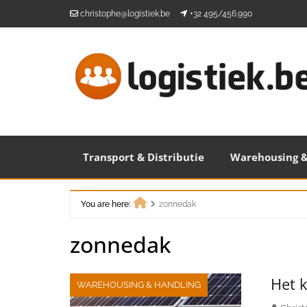
Skip
christophe@logistiek.be
+32 495/456.990
to
content
Transport & Distributie
Warehousing &
You are here:
zonnedak
Home
zonnedak
Het 
WAREHOUSING & HANDLING