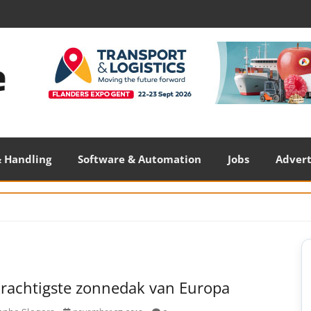
 Handling
Software & Automation
Jobs
Adver
S
S
krachtigste zonnedak van Europa