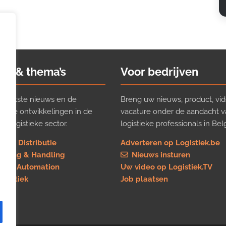
ws & thema’s
Voor bedrijven
t laatste nieuws en de
Breng uw nieuws, product, vid
ijkste ontwikkelingen in de
vacature onder de aandacht 
e logistieke sector.
logistieke professionals in Belg
rt & Distributie
Adverteren op Logistiek.be
using & Handling
Nieuws insturen
re & Automation
Uw video op Logistiek.TV
logistiek
Job plaatsen