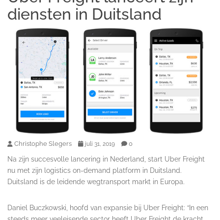
diensten in Duitsland
Christophe Slegers
0
juli 31, 2019
Na zijn succesvolle lancering in Nederland, start Uber Freight
nu met zijn logistics on-demand platform in Duitsland.
Duitsland is de leidende wegtransport markt in Europa.
Daniel Buczkowski, hoofd van expansie bij Uber Freight: “In een
steeds meer veeleisende sector heeft Uber Freight de kracht