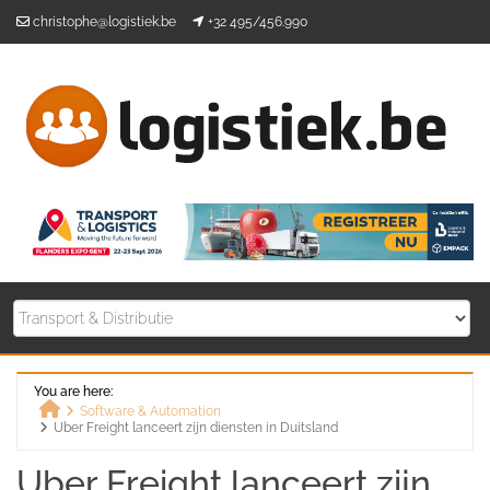
Skip
christophe@logistiek.be
+32 495/456.990
to
content
You are here:
Software & Automation
Uber Freight lanceert zijn diensten in Duitsland
Home
Uber Freight lanceert zijn