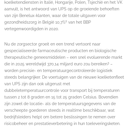
koelketendiensten in Italië, Hongarije, Polen, Tsjechië en het VK
aanvult, is het antwoord van UPS op de groeiende behoeften
van zijn Benelux-klanten, waar de totale uitgaven voor
2
gezondheidszorg in België 10,7%
van het BBP
vertegenwoordigden in 2020.
Nu de zorgsector groeit en een trend vertoont naar
gespecialiseerde farmaceutische producten en biologische
therapeutische geneesmiddelen – een snel evoluerende markt
3
die in 2025 wereldwijd 370,14 miljard euro zou bereiken
–
worden precisie- en temperatuurgecontroleerde logistiek
steeds belangrijker. De voertuigen van de nieuwe koelketenfleet
van UPS zijn dan ook uitgerust met
dubbeletemperatuurcontrole voor transport bij temperaturen
tussen 2 tot 8 graden en 15 tot 25 graden Celsius. Bovendien
zijn zowel de locatie- als de temperatuursgegevens van de
verscheepte goederen steeds in realtime beschikbaar, wat
bedrijfsleiders helpt om betere beslissingen te nemen over
risicobeheer en prestatieverbetering in hun toeleveringsketen.