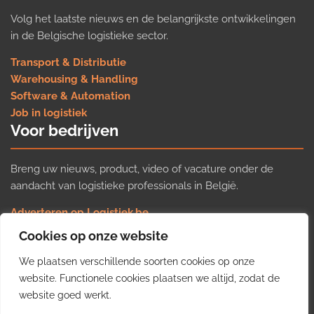
Volg het laatste nieuws en de belangrijkste ontwikkelingen
in de Belgische logistieke sector.
Transport & Distributie
Warehousing & Handling
Software & Automation
Job in logistiek
Voor bedrijven
Breng uw nieuws, product, video of vacature onder de
aandacht van logistieke professionals in België.
Adverteren op Logistiek.be
Nieuws insturen
Cookies op onze website
Uw video op Logistiek.TV
We plaatsen verschillende soorten cookies op onze
Job plaatsen
Gratis wekelijkse update
website. Functionele cookies plaatsen we altijd, zodat de
website goed werkt.